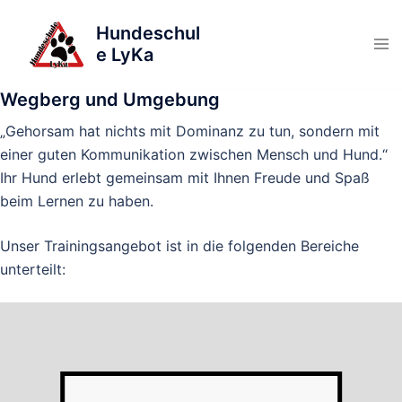
Skip
HOME
TRAINING
Hundeschul
to
e LyKa
content
Ihr
Partner in Sachen Hunde – Ausbildung in
Wegberg und Umgebung
„Gehorsam hat nichts mit Dominanz zu tun, sondern mit
einer guten Kommunikation zwischen Mensch und Hund.“
Ihr Hund erlebt gemeinsam mit Ihnen Freude und Spaß
beim Lernen zu haben.
Unser Trainingsangebot ist in die folgenden Bereiche
unterteilt: