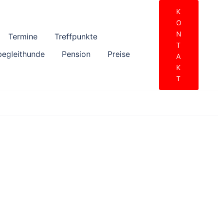
K
O
N
Termine
Treffpunkte
T
begleithunde
Pension
Preise
A
K
T