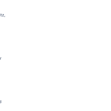
tz,
r
d