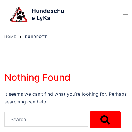
Skip
Hundeschul
to
e LyKa
content
HOME
RUHRPOTT
Nothing Found
It seems we can’t find what you’re looking for. Perhaps
searching can help.
Search…