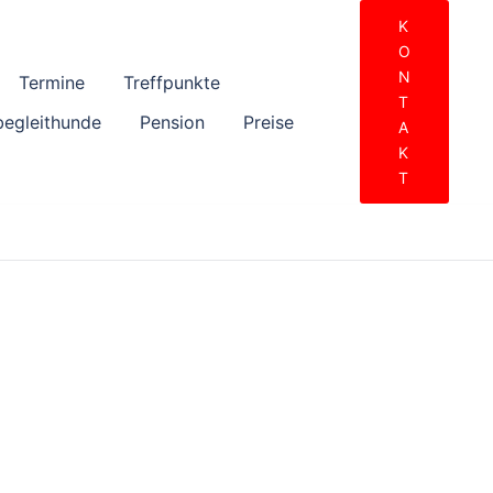
K
O
N
Termine
Treffpunkte
T
begleithunde
Pension
Preise
A
K
T