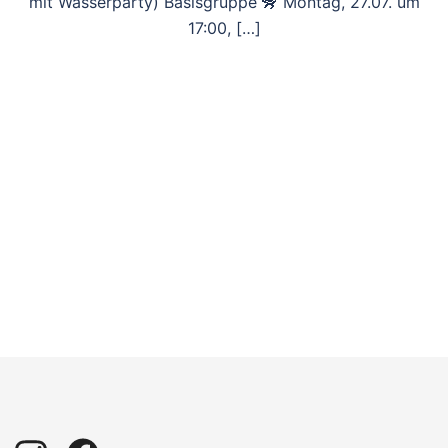
mit Wasserparty) Basisgruppe 🦨 Montag, 27.07. um
17:00, […]